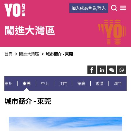
加入成為會員/登入
闖進大灣區
首頁
闖進大灣區
城市簡介 - 東莞
惠州
東莞
中山
江門
肇慶
香港
澳門
城市簡介 - 東莞