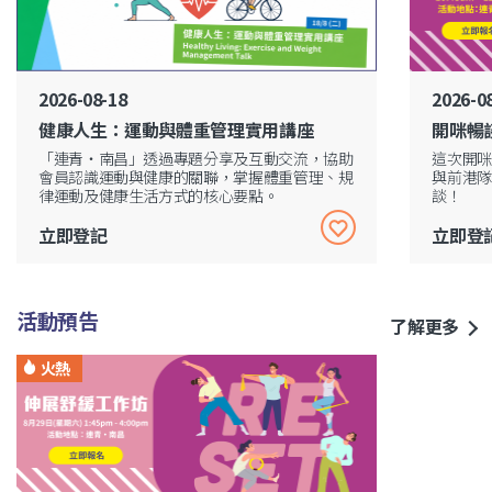
2026-08-18
2026-0
健康人生：運動與體重管理實用講座
開咪暢
「連青・南昌」透過專題分享及互動交流，協助
這次開咪
會員認識運動與健康的關聯，掌握體重管理、規
與前港隊
律運動及健康生活方式的核心要點。
談！
立即登記
立即登
活動預告
了解更多
火熱