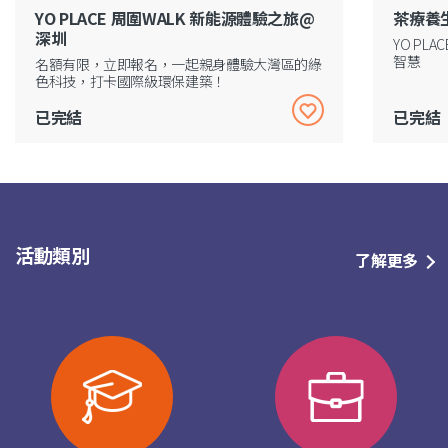
YO PLACE 周圍WALK 新能源體驗之旅@
茶療養
深圳
YO P
智慧
名額有限，立即報名，一起親身體驗大灣區的綠
色科技，打卡國際級環保建築！
已完結
已完結
活動類別
了解更多