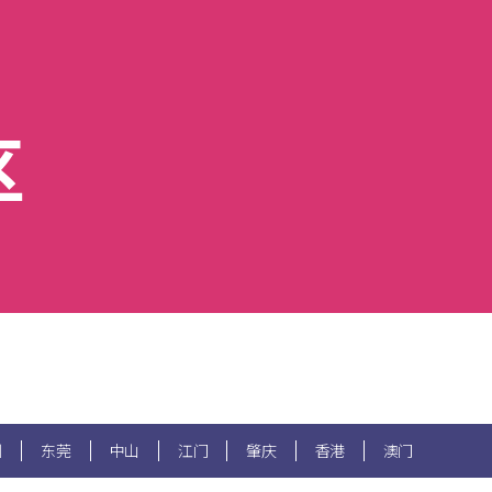
区
州
东莞
中山
江门
肇庆
香港
澳门