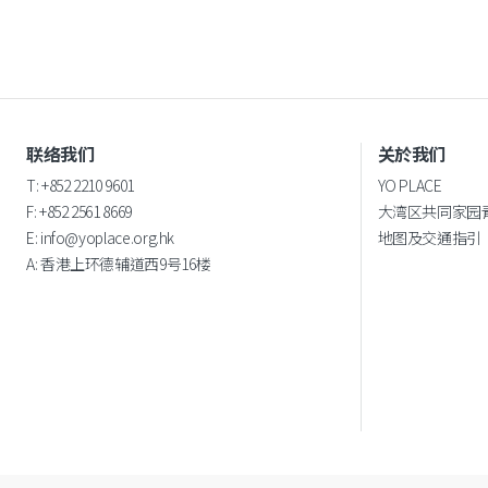
联络我们
关於我们
T: +852 2210 9601
YO PLACE
F: +852 2561 8669
大湾区共同家园
E:
info@yoplace.org.hk
地图及交通指引
A:
香港上环德辅道西9号16楼