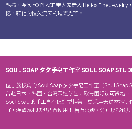
毛孩。今次 YO PLACE 带大家走入 Helios Fine Je
忆，转化为恒久流传的璀璨光芒。
SOUL SOAP 夕夕手皂工作室 SOUL SOAP STUD
位于荔枝角的 Soul Soap 夕夕手皂工作室（Soul Soap S
曾赴日本、韩国、台湾深造学艺，取得国际认可资格 
Soul Soap 的手工皂不仅造型精美，更采用天然材
宜，连敏感肌肤也适合使用！ 若有兴趣，还可以报读