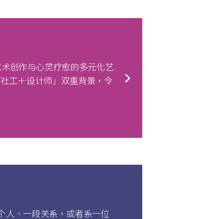
是一间结合了艺术创作与心灵疗愈的多元化艺
 的「社工＋设计师」双重背景，令
。
个人、一段关系，或者系一位