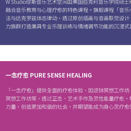
W Studio缪斯音乐艺术空间由美国伯克利音乐学院硕士
融合音乐教育与心理疗愈的特色课程。旗舰课程「音乐
法与达克罗兹体态律动，透过原创插画与音画联觉设计，
力族群打造兼具专业乐理训练与情绪调节功能的沉浸式
一念疗愈 PURE SENSE HEALING
「一念疗愈」提供全面的疗愈体验，如颂钵冥想工作坊
冥想工作坊等，透过正念、艺术手作及灵性能量疗愈，
力量，创造更加和谐的社会，并期望能成为身心灵疗愈