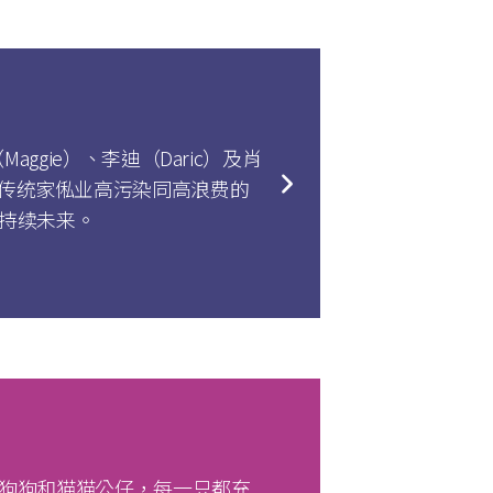
Maggie）、李迪（Daric）及肖
解决传统家俬业高污染同高浪费的
可持续未来。
萌的狗狗和猫猫公仔，每一只都充