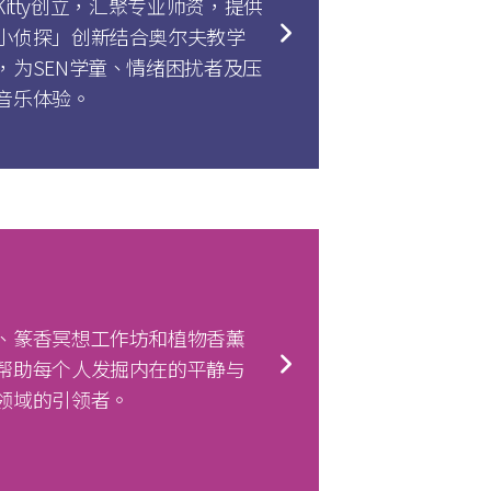
Kitty创立，汇聚专业师资，提供
小侦探」创新结合奥尔夫教学
为SEN学童、情绪困扰者及压
音乐体验。
、篆香冥想工作坊和植物香薰
帮助每个人发掘内在的平静与
领域的引领者。