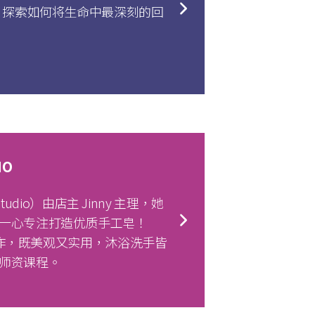
welry，探索如何将生命中最深刻的回
IO
tudio）由店主 Jinny 主理，她
，一心专注打造优质手工皂！
料制作，既美观又实用，沐浴洗手皆
其师资课程。