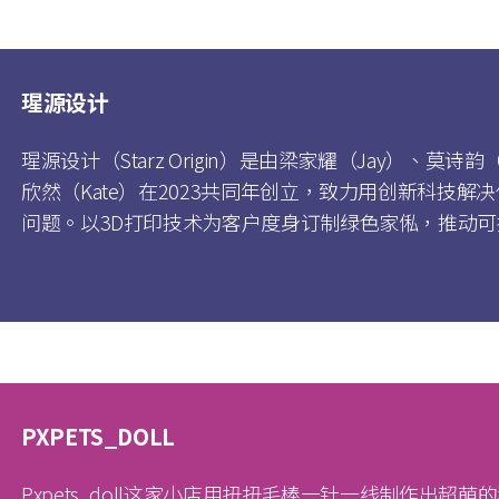
瑆源设计
瑆源设计（Starz Origin）是由梁家耀（Jay）、莫诗韵（
欣然（Kate）在2023共同年创立，致力用创新科技
问题。以3D打印技术为客户度身订制绿色家俬，推动
PXPETS_DOLL
Pxpets_doll这家小店用扭扭毛棒一针一线制作出超