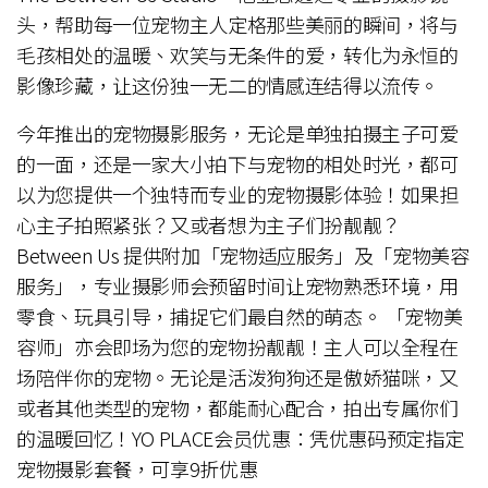
头，帮助每一位宠物主人定格那些美丽的瞬间，将与
毛孩相处的温暖、欢笑与无条件的爱，转化为永恒的
影像珍藏，让这份独一无二的情感连结得以流传。
今年推出的宠物摄影服务，无论是单独拍摄主子可爱
的一面，还是一家大小拍下与宠物的相处时光，都可
以为您提供一个独特而专业的宠物摄影体验！如果担
心主子拍照紧张？又或者想为主子们扮靓靓？
Between Us 提供附加「宠物适应服务」及「宠物美容
服务」，专业摄影师会预留时间让宠物熟悉环境，用
零食、玩具引导，捕捉它们最自然的萌态。 「宠物美
容师」亦会即场为您的宠物扮靓靓！主人可以全程在
场陪伴你的宠物。无论是活泼狗狗还是傲娇猫咪，又
或者其他类型的宠物，都能耐心配合，拍出专属你们
的温暖回忆！YO PLACE会员优惠：凭优惠码预定指定
宠物摄影套餐，可享9折优惠