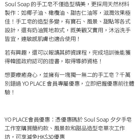
Soul Soap 的手工皂不僅造型精美，更採用天然材料
製作：如椰子油、橄欖油、甜杏仁油等，滋潤效果極
佳！手工皂的造型多變，有寶石、風景、甜點等各式
設計，還有奶油質地款式，既美觀又實用，沐浴洗手
皆宜，連敏感肌膚也適合使用！
若有興趣，還可以報讀其師資課程，完成培訓後能獲
得韓國政府認可的證書，取得導師資格！
想要療癒身心，並擁有一塊獨一無二的手工皂？千萬
別錯過 YO PLACE 會員專屬優惠，立即把握優惠前往體
驗！
YO PLACE會員優惠：憑優惠碼於 Soul Soap 夕夕手皂
工作室購買簡約款、風景款和甜品造型皂單次工作
坊，可享減免HK$30優惠