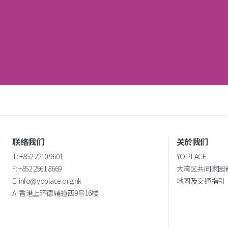
联络我们
关於我们
T: +852 2210 9601
YO PLACE
F: +852 2561 8669
大湾区共同家园
E:
info@yoplace.org.hk
地图及交通指引
A:
香港上环德辅道西9号16楼